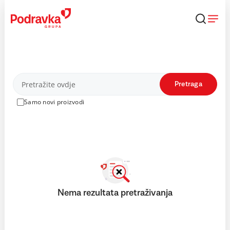
Skip
to
content
Proizvodi
Pretraga
Samo novi proizvodi
Nema rezultata pretraživanja