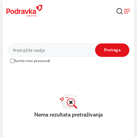
Skip
to
content
Proizvodi
Pretraga
Samo novi proizvodi
Nema rezultata pretraživanja