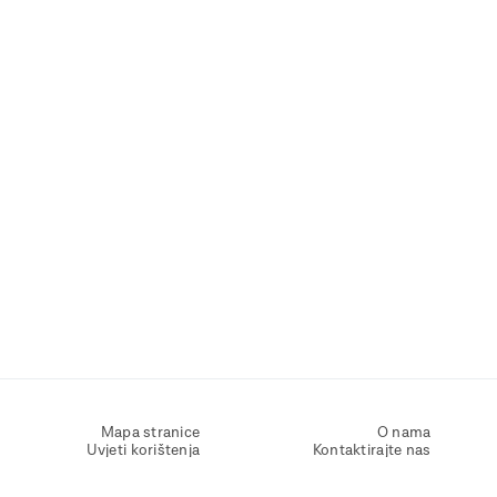
Mapa stranice
O nama
Uvjeti korištenja
Kontaktirajte nas
Zaštita osobnih podataka
Zaštita privatnosti
Izjava o pristupačnosti
Postavke kolačića