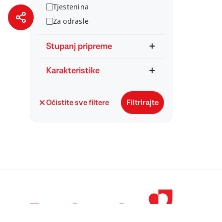
Tjestenina
Za odrasle
Stupanj pripreme
Karakteristike
Očistite sve filtere
Filtrirajte
© 1998 – 2026 
Podravka je regi