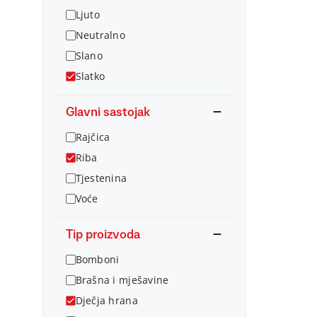
Ljuto
Neutralno
Slano
Slatko
Glavni sastojak
Rajčica
Riba
Tjestenina
Voće
Tip proizvoda
Bomboni
Brašna i mješavine
Dječja hrana