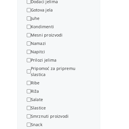
Dodaci jelima
Gotova jela
Juhe
Kondimenti
Mesni proizvodi
Namazi
Napitci
Prilozi jelima
Pripomoć za pripremu
slastica
Ribe
Riža
Salate
Slastice
Smrznuti proizvodi
Snack