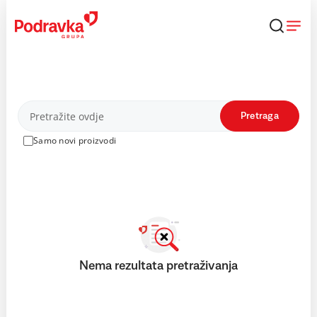
Skip
to
content
Proizvodi
Pretraga
Samo novi proizvodi
Nema rezultata pretraživanja