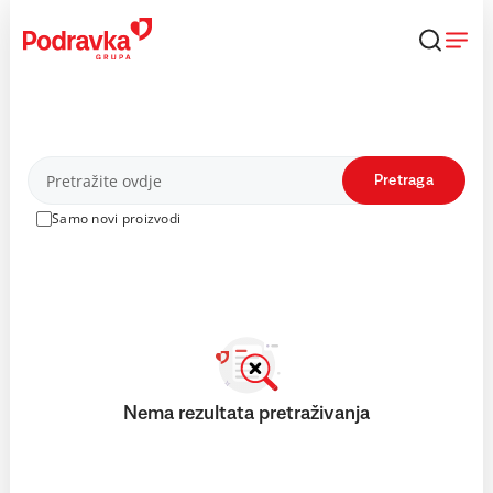
Skip
to
content
Proizvodi
Pretraga
Samo novi proizvodi
Nema rezultata pretraživanja