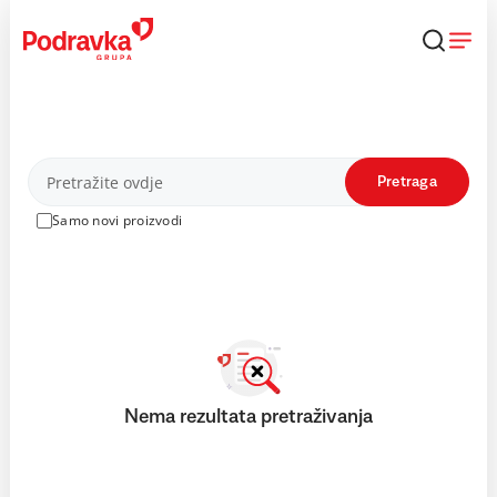
Skip
to
content
Proizvodi
Pretraga
Samo novi proizvodi
Nema rezultata pretraživanja