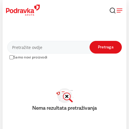
Skip
to
content
Proizvodi
Pretraga
Samo novi proizvodi
Nema rezultata pretraživanja