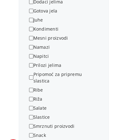
Dodaci jelima
Gotova jela
Juhe
Kondimenti
Mesni proizvodi
Namazi
Napitci
Prilozi jelima
Pripomoć za pripremu
slastica
Ribe
Riža
Salate
Slastice
Smrznuti proizvodi
Snack