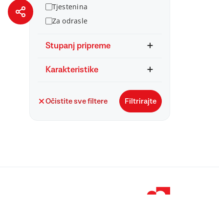
Tjestenina
Za odrasle
Stupanj pripreme
Karakteristike
Očistite sve filtere
Filtrirajte
© 1998 – 2026 
Podravka je regi