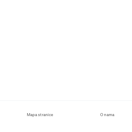
Mapa stranice
O nama
Uvjeti korištenja
Kontaktirajte nas
Zaštita osobnih podataka
Zaštita privatnosti
Izjava o pristupačnosti
Postavke kolačića