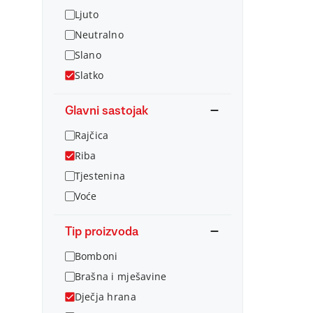
Ljuto
Neutralno
Slano
Slatko
Glavni sastojak
Rajčica
Riba
Tjestenina
Voće
Tip proizvoda
Bomboni
Brašna i mješavine
Dječja hrana