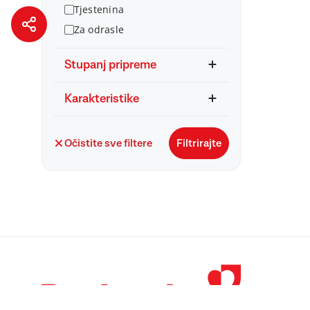
Tjestenina
Za odrasle
Stupanj pripreme
Karakteristike
Očistite sve filtere
Filtrirajte
© 1998 – 2026 
Podravka je regi