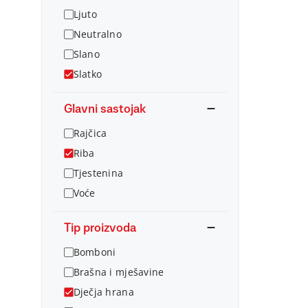
Ljuto
Neutralno
Slano
Slatko
Glavni sastojak
Rajčica
Riba
Tjestenina
Voće
Tip proizvoda
Bomboni
Brašna i mješavine
Dječja hrana