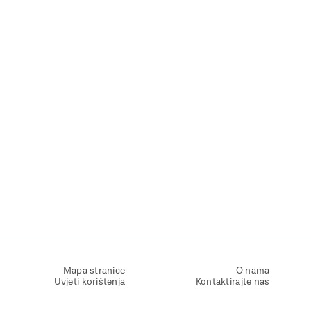
Mapa stranice
O nama
Uvjeti korištenja
Kontaktirajte nas
Zaštita osobnih podataka
Zaštita privatnosti
Izjava o pristupačnosti
Postavke kolačića