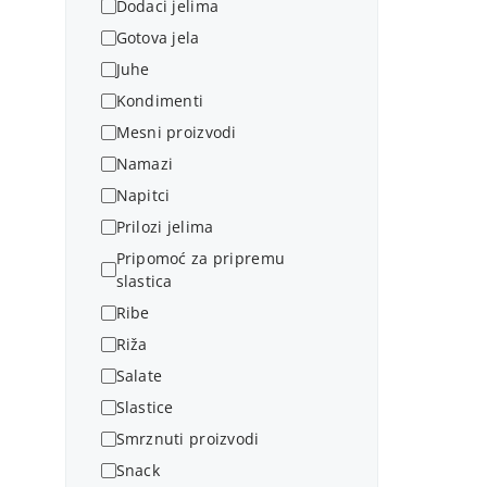
Dodaci jelima
Gotova jela
Juhe
Kondimenti
Mesni proizvodi
Namazi
Napitci
Prilozi jelima
Pripomoć za pripremu
slastica
Ribe
Riža
Salate
Slastice
Smrznuti proizvodi
Snack