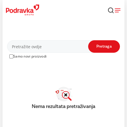
Skip
to
content
Proizvodi
Pretraga
Samo novi proizvodi
Nema rezultata pretraživanja