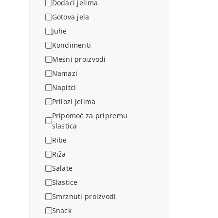
Dodaci jelima
Gotova jela
Juhe
Kondimenti
Mesni proizvodi
Namazi
Napitci
Prilozi jelima
Pripomoć za pripremu
slastica
Ribe
Riža
Salate
Slastice
Smrznuti proizvodi
Snack