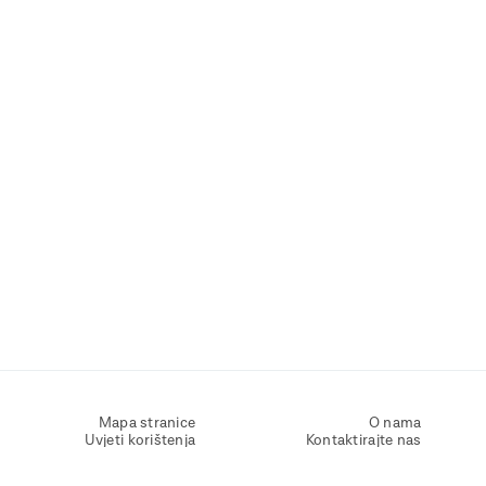
Mapa stranice
O nama
Uvjeti korištenja
Kontaktirajte nas
Zaštita osobnih podataka
Zaštita privatnosti
Izjava o pristupačnosti
Postavke kolačića