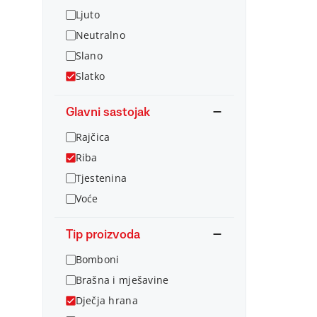
Ljuto
Neutralno
Slano
Slatko
Glavni sastojak
Rajčica
Riba
Tjestenina
Voće
Tip proizvoda
Bomboni
Brašna i mješavine
Dječja hrana