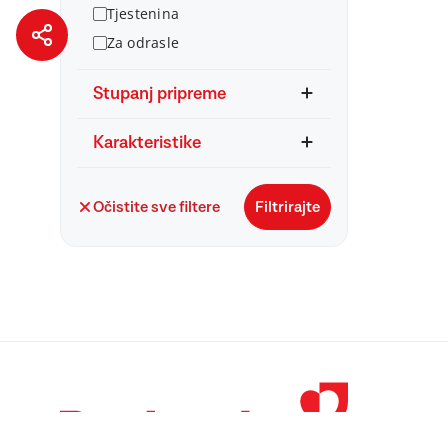
Tjestenina
Za odrasle
Stupanj pripreme
Karakteristike
Očistite sve filtere
Filtrirajte
© 1998 – 2026 
Podravka je regi