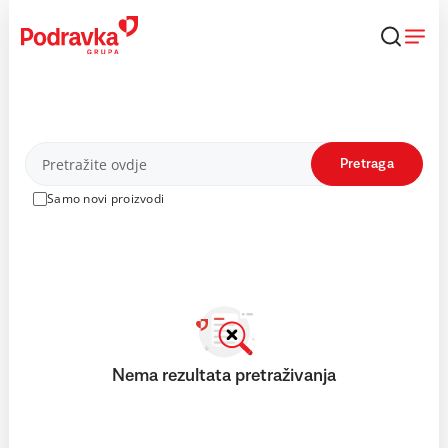
Skip
to
content
Proizvodi
Pretraga
Samo novi proizvodi
Nema rezultata pretraživanja