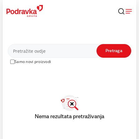
Skip
to
content
Proizvodi
Pretraga
Samo novi proizvodi
Nema rezultata pretraživanja