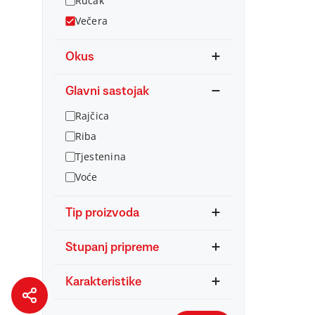
Ručak
Večera
Okus
Glavni sastojak
Rajčica
Riba
Tjestenina
Voće
Tip proizvoda
Stupanj pripreme
Karakteristike