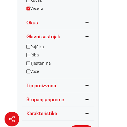
Ručak
Večera
Okus
Glavni sastojak
Rajčica
Riba
Tjestenina
Voće
Tip proizvoda
Stupanj pripreme
Karakteristike