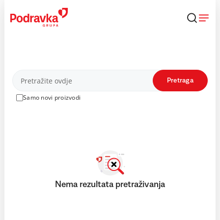
Skip
to
content
Proizvodi
Pretraga
Samo novi proizvodi
Nema rezultata pretraživanja