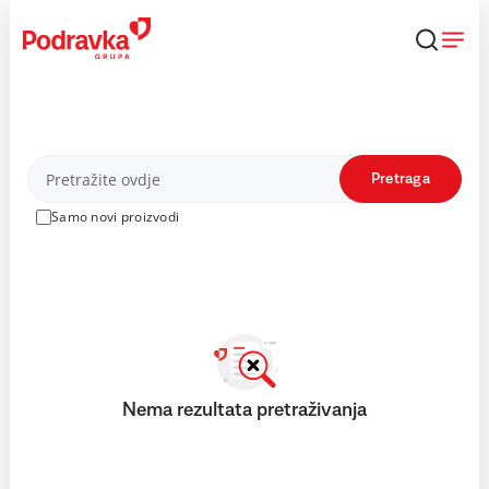
Skip
to
content
Proizvodi
Pretraga
Samo novi proizvodi
Nema rezultata pretraživanja