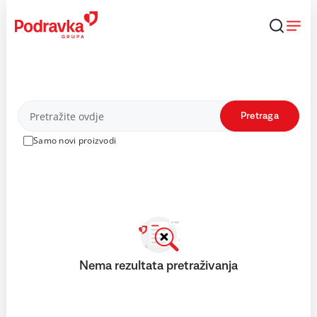
Skip
to
content
Proizvodi
Pretraga
Samo novi proizvodi
Nema rezultata pretraživanja