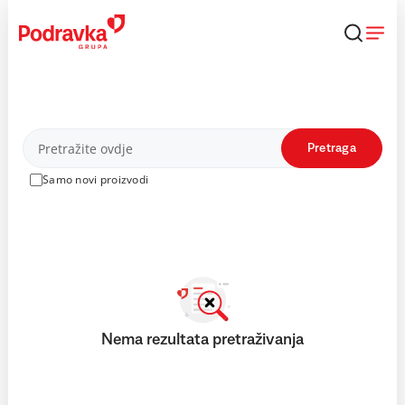
Skip
to
content
Proizvodi
Pretraga
Samo novi proizvodi
Nema rezultata pretraživanja