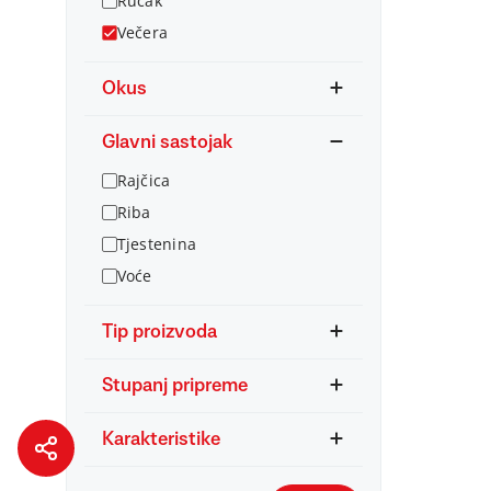
Ručak
Večera
Okus
Glavni sastojak
Rajčica
Riba
Tjestenina
Voće
Tip proizvoda
Stupanj pripreme
Karakteristike