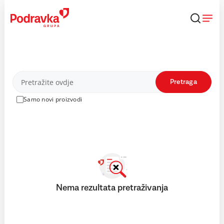
Skip
to
content
Proizvodi
Pretraga
Samo novi proizvodi
Nema rezultata pretraživanja