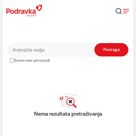
Skip
to
content
Proizvodi
Pretraga
Samo novi proizvodi
Nema rezultata pretraživanja