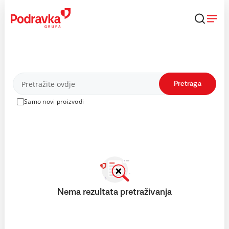
Skip
to
content
Proizvodi
Pretraga
Samo novi proizvodi
Nema rezultata pretraživanja