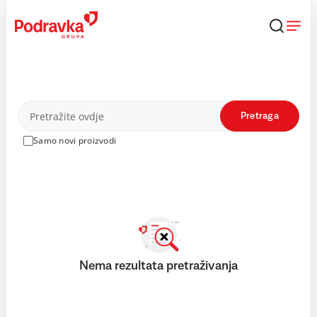
Skip
to
content
Proizvodi
Pretraga
Samo novi proizvodi
Nema rezultata pretraživanja