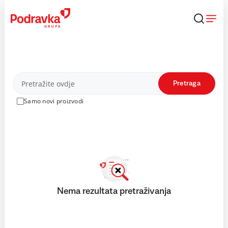
Skip
to
content
Proizvodi
Pretraga
Samo novi proizvodi
Nema rezultata pretraživanja