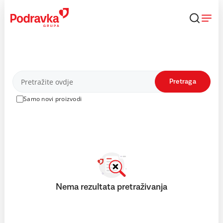
Skip
to
content
Proizvodi
Pretraga
Samo novi proizvodi
Nema rezultata pretraživanja