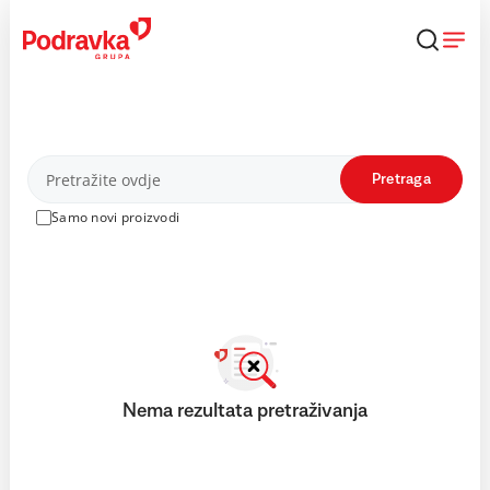
Skip
to
content
Proizvodi
Pretraga
Samo novi proizvodi
Nema rezultata pretraživanja