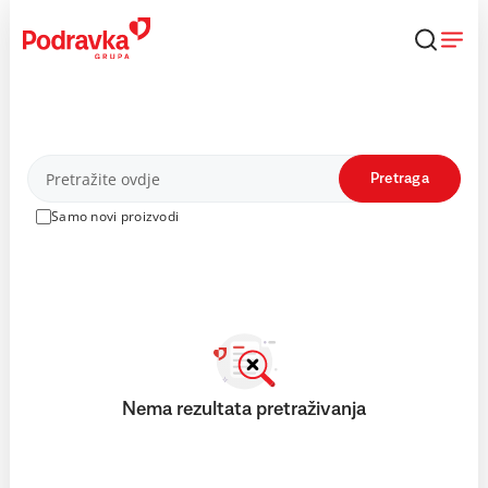
Skip
to
content
Proizvodi
Pretraga
Samo novi proizvodi
Nema rezultata pretraživanja