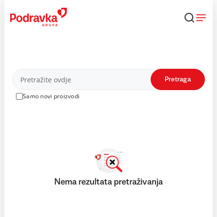
Skip
to
content
Proizvodi
Pretraga
Samo novi proizvodi
Nema rezultata pretraživanja