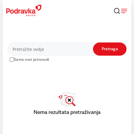
Skip
to
content
Proizvodi
Pretraga
Samo novi proizvodi
Nema rezultata pretraživanja