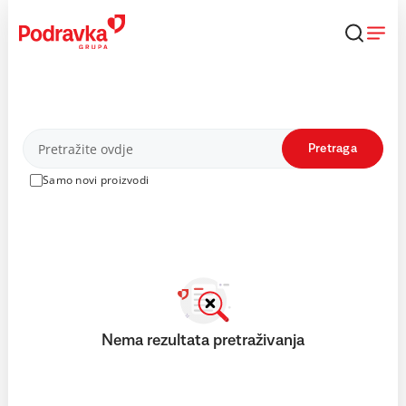
Skip
to
content
Proizvodi
Pretraga
Samo novi proizvodi
Nema rezultata pretraživanja