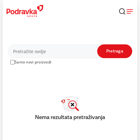
Skip
to
content
Proizvodi
Pretraga
Samo novi proizvodi
Nema rezultata pretraživanja