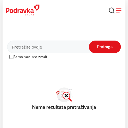
Skip
to
content
Proizvodi
Pretraga
Samo novi proizvodi
Nema rezultata pretraživanja