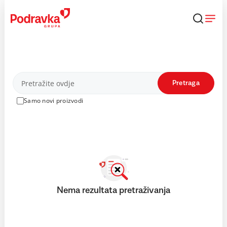
Skip
to
content
Proizvodi
Pretraga
Samo novi proizvodi
Nema rezultata pretraživanja