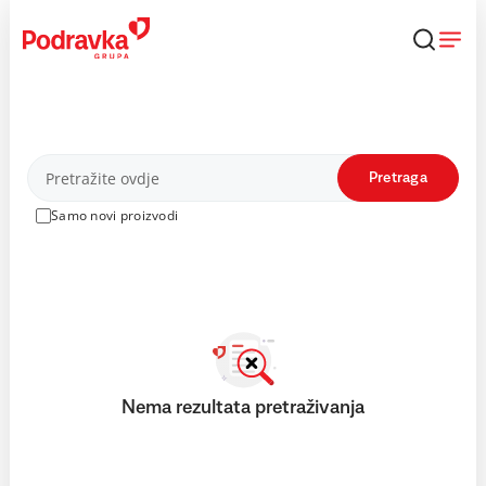
Skip
to
content
Proizvodi
Pretraga
Samo novi proizvodi
Nema rezultata pretraživanja