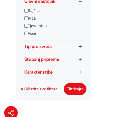
Glavni sastojak
Rajčica
Riba
Tjestenina
Voće
Tip proizvoda
Stupanj pripreme
Karakteristike
Očistite sve filtere
Filtrirajte