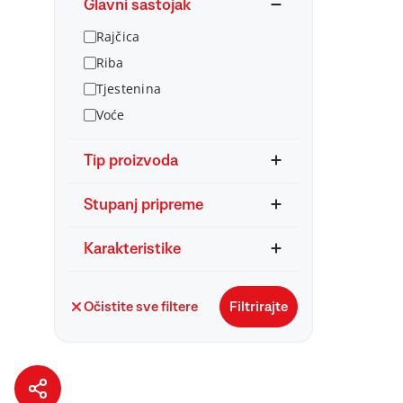
Glavni sastojak
Rajčica
Riba
Tjestenina
Voće
Tip proizvoda
Stupanj pripreme
Karakteristike
Očistite sve filtere
Filtrirajte