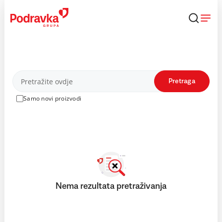
Skip
to
content
Proizvodi
Pretraga
Samo novi proizvodi
Nema rezultata pretraživanja