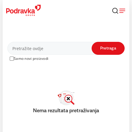
Skip
to
content
Proizvodi
Pretraga
Samo novi proizvodi
Nema rezultata pretraživanja