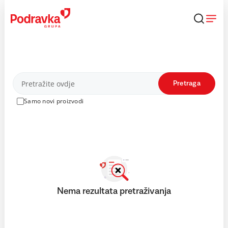
Skip
to
content
Proizvodi
Pretraga
Samo novi proizvodi
Nema rezultata pretraživanja