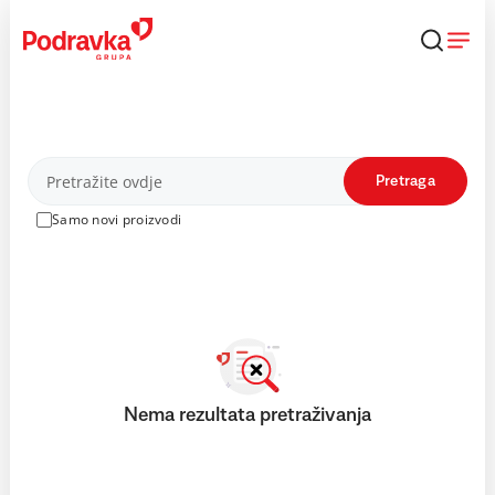
Skip
to
content
Proizvodi
Pretraga
Samo novi proizvodi
Nema rezultata pretraživanja