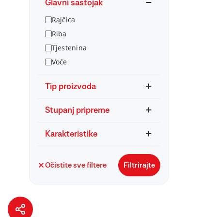
Glavni sastojak
Rajčica
Riba
Tjestenina
Voće
Tip proizvoda
Stupanj pripreme
Karakteristike
Očistite sve filtere
Filtrirajte