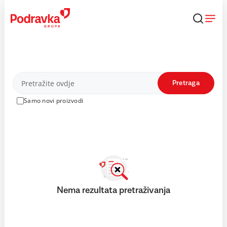
Skip
to
content
Proizvodi
Pretraga
Samo novi proizvodi
Nema rezultata pretraživanja