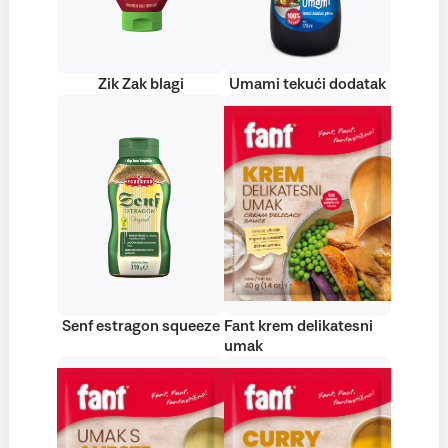
Zik Zak blagi
Umami tekući dodatak
Senf estragon squeeze
Fant krem delikatesni
umak