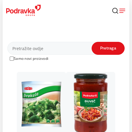
Skip
to
content
Proizvodi
Pretraga
Samo novi proizvodi