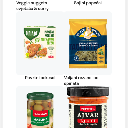
Veggie nuggets
Sojini popečci
cvjetača & curry
Povrtni odresci
Valjani rezanci od
špinata