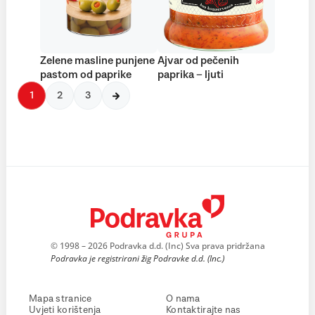
Zelene masline punjene
Ajvar od pečenih
pastom od paprike
paprika – ljuti
1
2
3
© 1998 – 2026 Podravka d.d. (Inc) Sva prava pridržana
Podravka je registrirani žig Podravke d.d. (Inc.)
Mapa stranice
O nama
Uvjeti korištenja
Kontaktirajte nas