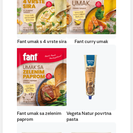
Fant umak s 4 vrste sira
Fant curry umak
Fant umak sa zelenim
Vegeta Natur povrtna
paprom
pasta