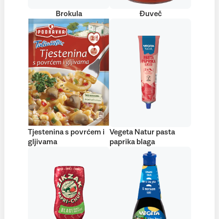
Brokula
Đuveč
Tjestenina s povrćem i
Vegeta Natur pasta
gljivama
paprika blaga