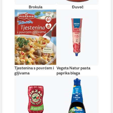
Brokula
Đuveč
Tjestenina s povrćem i
Vegeta Natur pasta
gljivama
paprika blaga