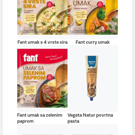
Fant umak s 4 vrste sira
Fant curry umak
Fant umak sa zelenim
Vegeta Natur povrtna
paprom
pasta