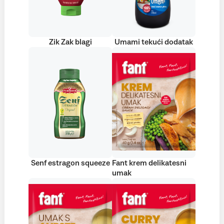
Zik Zak blagi
Umami tekući dodatak
Senf estragon squeeze
Fant krem delikatesni
umak