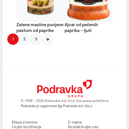
Zelene masline punjene
Ajvar od pečenih
pastom od paprike
paprika – ljuti
1
2
3
© 1998 – 2026 Podravka d.d. (Inc) Sva prava pridržana
Podravka je registrirani žig Podravke d.d. (Inc.)
Mapa stranice
O nama
Uvjeti korištenja
Kontaktirajte nas