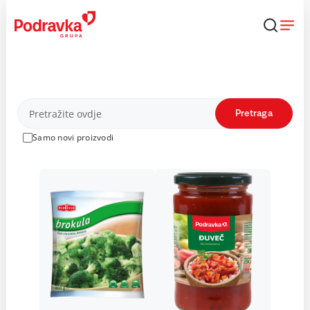
Skip
to
content
Proizvodi
Pretraga
Samo novi proizvodi