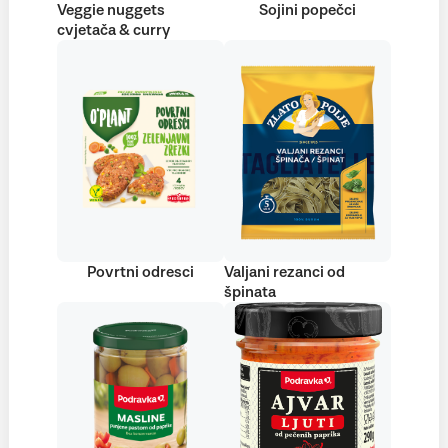
Veggie nuggets
Sojini popečci
cvjetača & curry
Povrtni odresci
Valjani rezanci od
špinata