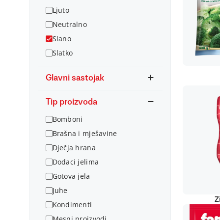
Ljuto
Neutralno
Slano
Slatko
Glavni sastojak
Tip proizvoda
Bomboni
Brašna i mješavine
Dječja hrana
Dodaci jelima
Gotova jela
Juhe
Z
Kondimenti
Mesni proizvodi