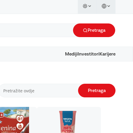
Pretraga
Mediji
Investitori
Karijere
Pretraga