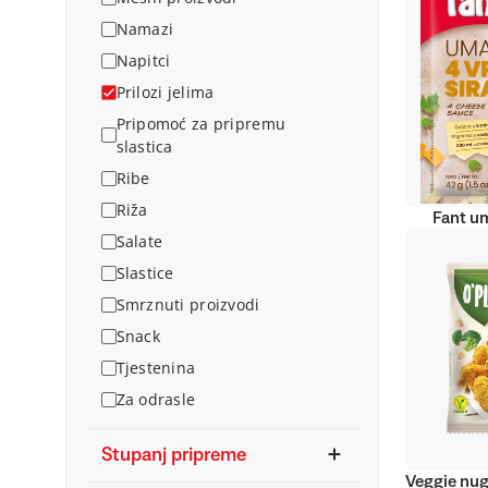
Namazi
Napitci
Prilozi jelima
Pripomoć za pripremu
slastica
Ribe
Riža
Fant um
Salate
Slastice
Smrznuti proizvodi
Snack
Tjestenina
Za odrasle
Stupanj pripreme
Veggie nug