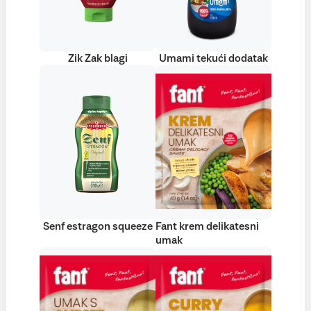
Zik Zak blagi
Umami tekući dodatak
Senf estragon squeeze
Fant krem delikatesni
umak