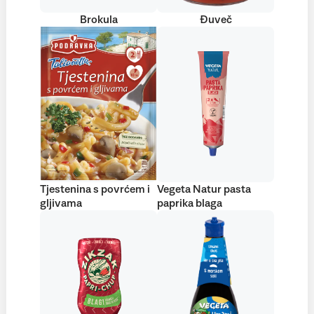
Brokula
Đuveč
Tjestenina s povrćem i
Vegeta Natur pasta
gljivama
paprika blaga