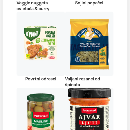
Veggie nuggets
Sojini popečci
cvjetača & curry
Povrtni odresci
Valjani rezanci od
špinata