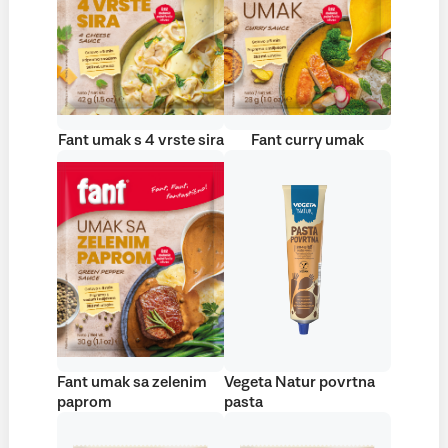
Fant umak s 4 vrste sira
Fant curry umak
Fant umak sa zelenim
Vegeta Natur povrtna
paprom
pasta