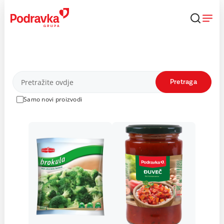
Skip
to
content
Proizvodi
Pretraga
Samo novi proizvodi