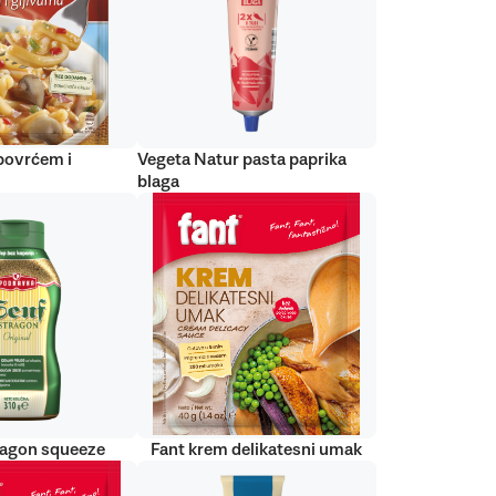
 povrćem i
Vegeta Natur pasta paprika
blaga
ragon squeeze
Fant krem delikatesni umak