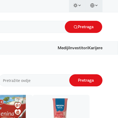
Pretraga
Mediji
Investitori
Karijere
Pretraga