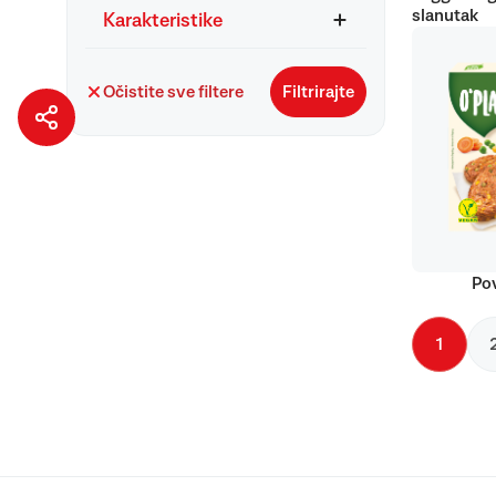
slanutak
Karakteristike
Očistite sve filtere
Filtrirajte
Pov
1