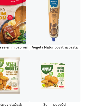
a zelenim paprom
Vegeta Natur povrtna pasta
ts cvjetača &
Sojini popečci