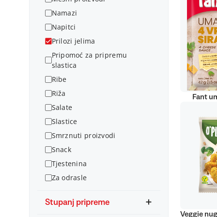
Namazi
Napitci
Prilozi jelima
Pripomoć za pripremu
slastica
Ribe
Riža
Fant um
Salate
Slastice
Smrznuti proizvodi
Snack
Tjestenina
Za odrasle
Stupanj pripreme
Veggie nug