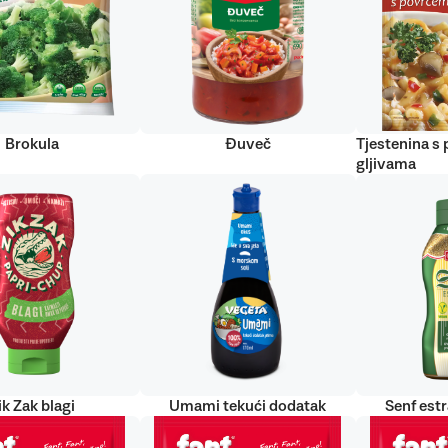
Brokula
Đuveč
Tjestenina s
gljivama
ik Zak blagi
Umami tekući dodatak
Senf est