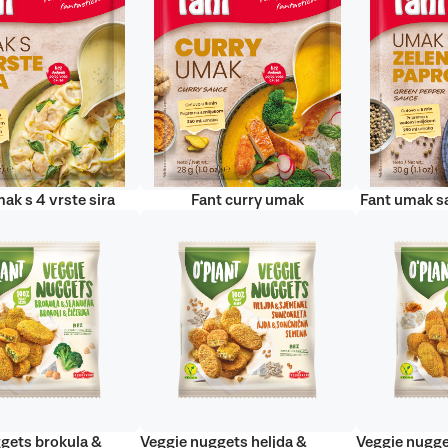
ak s 4 vrste sira
Fant curry umak
Fant umak s
gets brokula &
Veggie nuggets heljda &
Veggie nugge