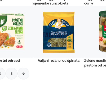
sjemenke suncokreta
curry
rtni odresci
Valjani rezanci od špinata
Zelene masli
pastom od pa
2
3