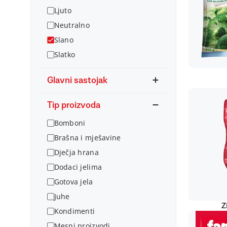
Ljuto
Neutralno
Slano
Slatko
Glavni sastojak
Tip proizvoda
Bomboni
Brašna i mješavine
Dječja hrana
Dodaci jelima
Gotova jela
Juhe
Z
Kondimenti
Mesni proizvodi