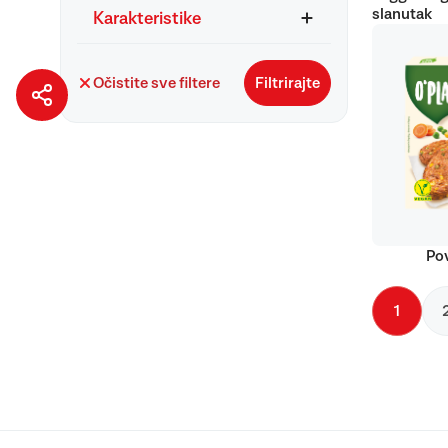
slanutak
Karakteristike
Očistite sve filtere
Filtrirajte
Pov
1