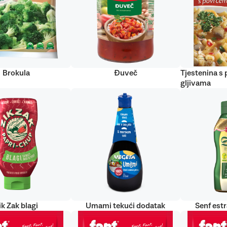
Brokula
Đuveč
Tjestenina s
gljivama
ik Zak blagi
Umami tekući dodatak
Senf est