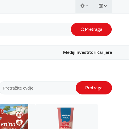
Pretraga
Mediji
Investitori
Karijere
Pretraga