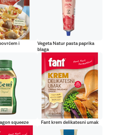
 povrćem i
Vegeta Natur pasta paprika
blaga
ragon squeeze
Fant krem delikatesni umak