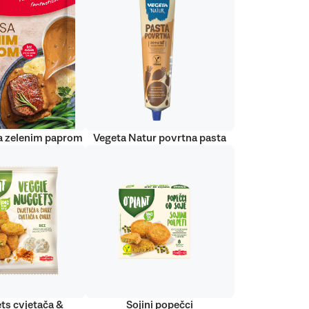
a zelenim paprom
Vegeta Natur povrtna pasta
ts cvjetača &
Sojini popečci