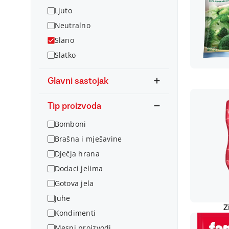
Ljuto
Neutralno
Slano
Slatko
Glavni sastojak
Tip proizvoda
Bomboni
Brašna i mješavine
Dječja hrana
Dodaci jelima
Gotova jela
Juhe
Z
Kondimenti
Mesni proizvodi