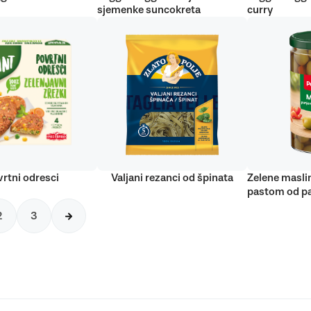
sjemenke suncokreta
curry
rtni odresci
Valjani rezanci od špinata
Zelene masli
pastom od pa
2
3