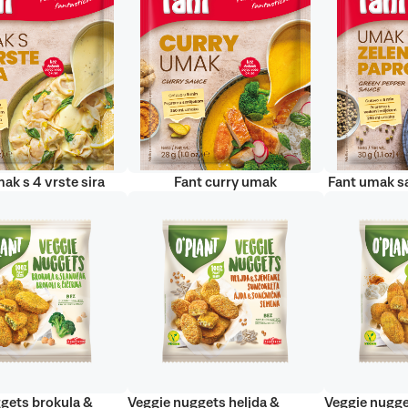
ak s 4 vrste sira
Fant curry umak
Fant umak s
gets brokula &
Veggie nuggets heljda &
Veggie nugge