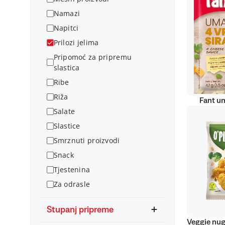
Namazi
Napitci
Prilozi jelima
Pripomoć za pripremu
slastica
Ribe
Riža
Fant um
Salate
Slastice
Smrznuti proizvodi
Snack
Tjestenina
Za odrasle
Stupanj pripreme
Veggie nug