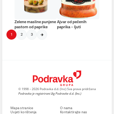
Zelene masline punjene
Ajvar od pečenih
pastom od paprike
paprika – ljuti
1
2
3
© 1998 – 2026 Podravka d.d. (Inc) Sva prava pridržana
Podravka je registrirani žig Podravke d.d. (Inc.)
Mapa stranice
O nama
Uvjeti korištenja
Kontaktirajte nas