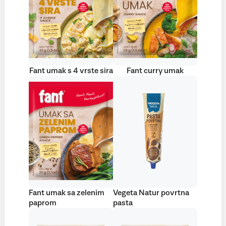
Fant umak s 4 vrste sira
Fant curry umak
Fant umak sa zelenim
Vegeta Natur povrtna
paprom
pasta