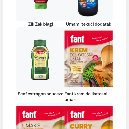
Zik Zak blagi
Umami tekući dodatak
Senf estragon squeeze
Fant krem delikatesni
umak