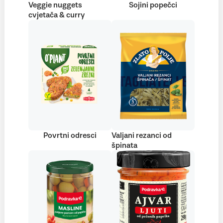
Veggie nuggets
Sojini popečci
cvjetača & curry
Povrtni odresci
Valjani rezanci od
špinata