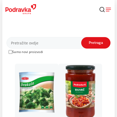
Skip
to
content
Proizvodi
Pretraga
Samo novi proizvodi