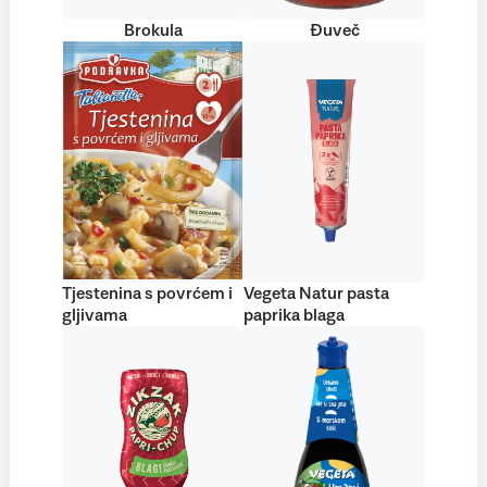
Brokula
Đuveč
Tjestenina s povrćem i
Vegeta Natur pasta
gljivama
paprika blaga